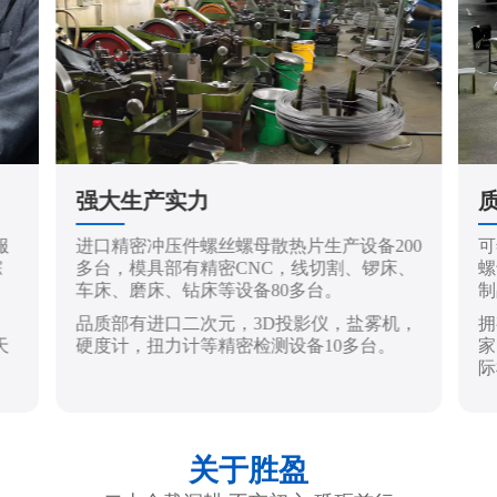
强大生产实力
服
进口精密冲压件螺丝螺母散热片生产设备200
可
踪
多台，模具部有精密CNC，线切割、锣床、
螺
车床、磨床、钻床等设备80多台。
制
品质部有进口二次元，3D投影仪，盐雾机，
拥
天
硬度计，扭力计等精密检测设备10多台。
家
际
关于胜盈