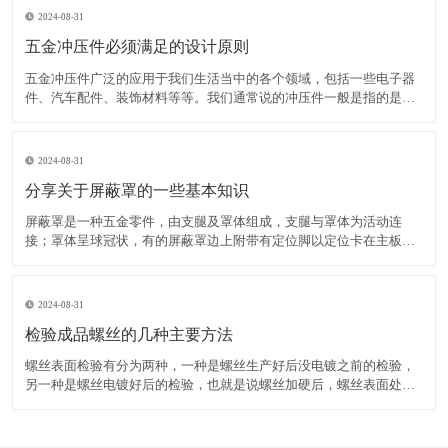
2024-08-31
五金冲压件必须满足的设计原则
五金冲压件广泛的应用于我们生活当中的各个领域，包括一些电子器
件、汽车配件、装饰材料等等。我们通常说的冲压件一般是指的是冷
冲压零件，举个例子，一块铁板，想把它变成个快餐盘，那就得先设
计一套模具，模具的工作面就是盘子的形状，用模具压这铁板，就变
成你想要的盘子了，这就是冷冲压，就是直接用模具对五金材料
2024-08-31
分享关于屏蔽罩的一些基本知识
屏蔽罩是一种五金零件，由支腿及罩体组成，支腿与罩体为活动连
接；罩体呈球冠状，有的屏蔽罩边上附带有定位脚以定位卡在主板相
应的位置。屏蔽罩从结构上讲分为一体式和框架两件式：一体式目前
应用的比较多，简单性价比高；框架两件式成本较高（一个屏蔽框加
一个屏蔽架，屏蔽框扣在屏蔽架上），但方便后期对里面芯片及电
2024-08-31
检验成品螺丝的几种主要方法
螺丝表面检验有分为两种，一种是螺丝生产好后没电镀之前的检验，
另一种是螺丝电镀好后的检验，也就是说螺丝加硬后，螺丝表面处理
好后的检验。螺丝生产好后没电镀之前，应该对螺丝进行尺寸，公差
等各方面的检验。看有没有达到国家标准或客户要求。螺丝表面处理
后，再对电镀好的螺丝进行检验，主要检验电镀的颜色和有没有