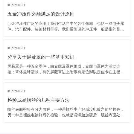
2024-08-31
五金冲压件必须满足的设计原则
五金冲压件广泛的应用于我们生活当中的各个领域，包括一些电子器
件、汽车配件、装饰材料等等。我们通常说的冲压件一般是指的是冷
冲压零件，举个例子，一块铁板，想把它变成个快餐盘，那就得先设
计一套模具，模具的工作面就是盘子的形状，用模具压这铁板，就变
成你想要的盘子了，这就是冷冲压，就是直接用模具对五金材料
2024-08-31
分享关于屏蔽罩的一些基本知识
屏蔽罩是一种五金零件，由支腿及罩体组成，支腿与罩体为活动连
接；罩体呈球冠状，有的屏蔽罩边上附带有定位脚以定位卡在主板相
应的位置。屏蔽罩从结构上讲分为一体式和框架两件式：一体式目前
应用的比较多，简单性价比高；框架两件式成本较高（一个屏蔽框加
一个屏蔽架，屏蔽框扣在屏蔽架上），但方便后期对里面芯片及电
2024-08-31
检验成品螺丝的几种主要方法
螺丝表面检验有分为两种，一种是螺丝生产好后没电镀之前的检验，
另一种是螺丝电镀好后的检验，也就是说螺丝加硬后，螺丝表面处理
好后的检验。螺丝生产好后没电镀之前，应该对螺丝进行尺寸，公差
等各方面的检验。看有没有达到国家标准或客户要求。螺丝表面处理
后，再对电镀好的螺丝进行检验，主要检验电镀的颜色和有没有