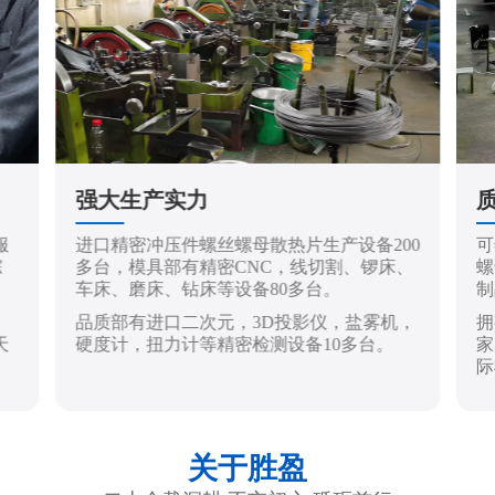
强大生产实力
服
进口精密冲压件螺丝螺母散热片生产设备200
可
踪
多台，模具部有精密CNC，线切割、锣床、
螺
车床、磨床、钻床等设备80多台。
制
品质部有进口二次元，3D投影仪，盐雾机，
拥
天
硬度计，扭力计等精密检测设备10多台。
家
际
关于胜盈